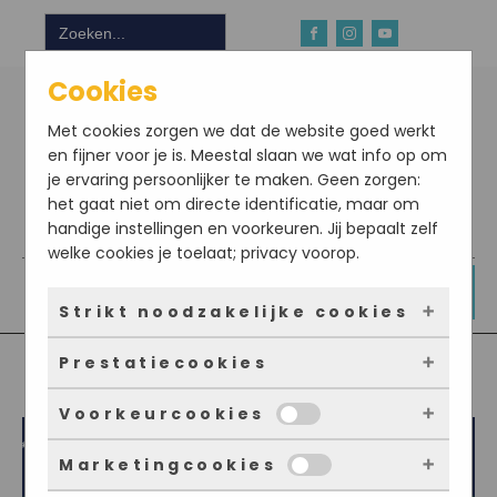
Zoek
naar:
Cookies
Met cookies zorgen we dat de website goed werkt
en fijner voor je is. Meestal slaan we wat info op om
je ervaring persoonlijker te maken. Geen zorgen:
het gaat niet om directe identificatie, maar om
handige instellingen en voorkeuren. Jij bepaalt zelf
Download hier onze app
welke cookies je toelaat; privacy voorop.
DOE NU MEE
Strikt noodzakelijke cookies
Prestatiecookies
Deze cookies zorgen ervoor dat de website
überhaupt werkt. Ze zijn dus altijd actief en
Voorkeurcookies
kunnen niet worden uitgezet. Meestal worden
Met deze cookies zien we hoe vaak onze site
ze alleen geplaatst als jij iets doet, zoals
bezocht wordt, waar bezoekers vandaan
Marketingcookies
inloggen, een formulier invullen of je
komen en welke pagina’s populair zijn. Zo
Deze cookies onthouden jouw voorkeuren.
privacyvoorkeuren opslaan. Je kunt je browser
kunnen we de website blijven verbeteren.