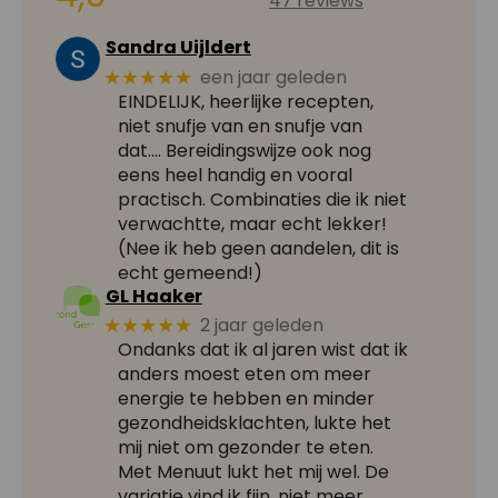
47 reviews
Sandra Uijldert
een jaar geleden
★★★★★
EINDELIJK, heerlijke recepten,
niet snufje van en snufje van
dat.... Bereidingswijze ook nog
eens heel handig en vooral
practisch. Combinaties die ik niet
verwachtte, maar echt lekker!
(Nee ik heb geen aandelen, dit is
echt gemeend!)
GL Haaker
2 jaar geleden
★★★★★
Ondanks dat ik al jaren wist dat ik
anders moest eten om meer
energie te hebben en minder
gezondheidsklachten, lukte het
mij niet om gezonder te eten.
Met Menuut lukt het mij wel. De
variatie vind ik fijn, niet meer