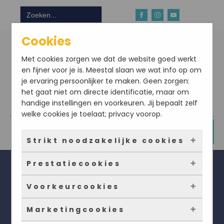
Zoek
naar:
Cookies
Met cookies zorgen we dat de website goed werkt
en fijner voor je is. Meestal slaan we wat info op om
je ervaring persoonlijker te maken. Geen zorgen:
het gaat niet om directe identificatie, maar om
handige instellingen en voorkeuren. Jij bepaalt zelf
Download hier onze app
welke cookies je toelaat; privacy voorop.
DOE NU MEE
Strikt noodzakelijke cookies
Prestatiecookies
Deze cookies zorgen ervoor dat de website
überhaupt werkt. Ze zijn dus altijd actief en
Voorkeurcookies
kunnen niet worden uitgezet. Meestal worden
Met deze cookies zien we hoe vaak onze site
ze alleen geplaatst als jij iets doet, zoals
bezocht wordt, waar bezoekers vandaan
Marketingcookies
inloggen, een formulier invullen of je
komen en welke pagina’s populair zijn. Zo
Deze cookies onthouden jouw voorkeuren.
Wat zijn nachtschades?
privacyvoorkeuren opslaan. Je kunt je browser
kunnen we de website blijven verbeteren.