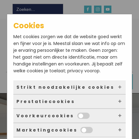
Zoek
naar:
Cookies
Met cookies zorgen we dat de website goed werkt
en fijner voor je is. Meestal slaan we wat info op om
je ervaring persoonlijker te maken. Geen zorgen:
het gaat niet om directe identificatie, maar om
handige instellingen en voorkeuren. Jij bepaalt zelf
Download hier onze app
welke cookies je toelaat; privacy voorop.
DOE NU MEE
Strikt noodzakelijke cookies
Prestatiecookies
Deze cookies zorgen ervoor dat de website
überhaupt werkt. Ze zijn dus altijd actief en
Voorkeurcookies
kunnen niet worden uitgezet. Meestal worden
Met deze cookies zien we hoe vaak onze site
ze alleen geplaatst als jij iets doet, zoals
bezocht wordt, waar bezoekers vandaan
Marketingcookies
inloggen, een formulier invullen of je
komen en welke pagina’s populair zijn. Zo
Deze cookies onthouden jouw voorkeuren.
privacyvoorkeuren opslaan. Je kunt je browser
kunnen we de website blijven verbeteren.