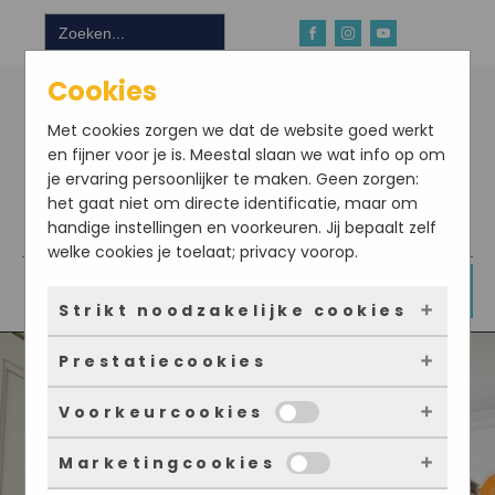
Zoek
naar:
Cookies
Met cookies zorgen we dat de website goed werkt
en fijner voor je is. Meestal slaan we wat info op om
je ervaring persoonlijker te maken. Geen zorgen:
het gaat niet om directe identificatie, maar om
handige instellingen en voorkeuren. Jij bepaalt zelf
Download hier onze app
welke cookies je toelaat; privacy voorop.
DOE NU MEE
Strikt noodzakelijke cookies
Prestatiecookies
Deze cookies zorgen ervoor dat de website
überhaupt werkt. Ze zijn dus altijd actief en
Voorkeurcookies
kunnen niet worden uitgezet. Meestal worden
Met deze cookies zien we hoe vaak onze site
ze alleen geplaatst als jij iets doet, zoals
bezocht wordt, waar bezoekers vandaan
Marketingcookies
inloggen, een formulier invullen of je
komen en welke pagina’s populair zijn. Zo
Deze cookies onthouden jouw voorkeuren.
privacyvoorkeuren opslaan. Je kunt je browser
kunnen we de website blijven verbeteren.