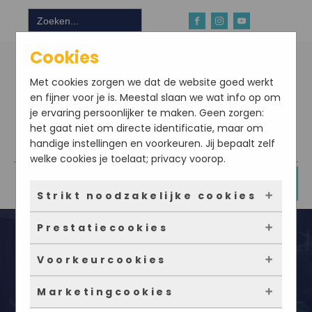
Zoek
naar:
Cookies
Met cookies zorgen we dat de website goed werkt
en fijner voor je is. Meestal slaan we wat info op om
je ervaring persoonlijker te maken. Geen zorgen:
het gaat niet om directe identificatie, maar om
handige instellingen en voorkeuren. Jij bepaalt zelf
Download hier onze app
welke cookies je toelaat; privacy voorop.
DOE NU MEE
Strikt noodzakelijke cookies
Prestatiecookies
Deze cookies zorgen ervoor dat de website
überhaupt werkt. Ze zijn dus altijd actief en
Voorkeurcookies
kunnen niet worden uitgezet. Meestal worden
Met deze cookies zien we hoe vaak onze site
ze alleen geplaatst als jij iets doet, zoals
bezocht wordt, waar bezoekers vandaan
Marketingcookies
inloggen, een formulier invullen of je
komen en welke pagina’s populair zijn. Zo
Deze cookies onthouden jouw voorkeuren.
Groenten en fruit over? 4 tips wat je
privacyvoorkeuren opslaan. Je kunt je browser
kunnen we de website blijven verbeteren.