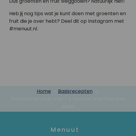
Dus groenten en fruit weggooien? Natuurlijk niet!
Heb jij nog tips wat je kunt doen met groenten en
fruit die je over hebt? Deel dit op Instagram met
#menuut.nl.
Home
Basisrecepten
Groenten en fruit over? 4 tips wat je ermee kunt
doen!
Menuut