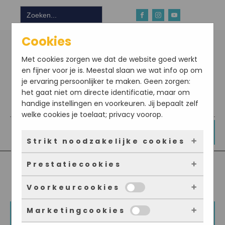
Zoek
naar:
Cookies
Met cookies zorgen we dat de website goed werkt
en fijner voor je is. Meestal slaan we wat info op om
je ervaring persoonlijker te maken. Geen zorgen:
het gaat niet om directe identificatie, maar om
handige instellingen en voorkeuren. Jij bepaalt zelf
Download hier onze app
welke cookies je toelaat; privacy voorop.
DOE NU MEE
Strikt noodzakelijke cookies
Prestatiecookies
Deze cookies zorgen ervoor dat de website
überhaupt werkt. Ze zijn dus altijd actief en
Voorkeurcookies
kunnen niet worden uitgezet. Meestal worden
Met deze cookies zien we hoe vaak onze site
ze alleen geplaatst als jij iets doet, zoals
bezocht wordt, waar bezoekers vandaan
Marketingcookies
inloggen, een formulier invullen of je
komen en welke pagina’s populair zijn. Zo
Deze cookies onthouden jouw voorkeuren.
€5,00 korting op je eerste bestelling!*
privacyvoorkeuren opslaan. Je kunt je browser
kunnen we de website blijven verbeteren.