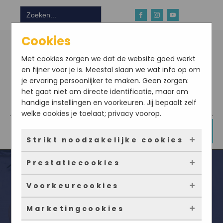
Zoek
naar:
Cookies
Met cookies zorgen we dat de website goed werkt
en fijner voor je is. Meestal slaan we wat info op om
je ervaring persoonlijker te maken. Geen zorgen:
het gaat niet om directe identificatie, maar om
handige instellingen en voorkeuren. Jij bepaalt zelf
Download hier onze app
welke cookies je toelaat; privacy voorop.
DOE NU MEE
Strikt noodzakelijke cookies
Prestatiecookies
Deze cookies zorgen ervoor dat de website
überhaupt werkt. Ze zijn dus altijd actief en
Voorkeurcookies
kunnen niet worden uitgezet. Meestal worden
Met deze cookies zien we hoe vaak onze site
ze alleen geplaatst als jij iets doet, zoals
bezocht wordt, waar bezoekers vandaan
Marketingcookies
inloggen, een formulier invullen of je
komen en welke pagina’s populair zijn. Zo
Deze cookies onthouden jouw voorkeuren.
Maak zelf rozemarijnbrood!
privacyvoorkeuren opslaan. Je kunt je browser
kunnen we de website blijven verbeteren.