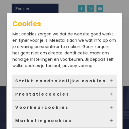
Zoek
naar:
Cookies
Met cookies zorgen we dat de website goed werkt
en fijner voor je is. Meestal slaan we wat info op om
je ervaring persoonlijker te maken. Geen zorgen:
het gaat niet om directe identificatie, maar om
handige instellingen en voorkeuren. Jij bepaalt zelf
Download hier onze app
welke cookies je toelaat; privacy voorop.
DOE NU MEE
Strikt noodzakelijke cookies
Prestatiecookies
Deze cookies zorgen ervoor dat de website
überhaupt werkt. Ze zijn dus altijd actief en
Voorkeurcookies
kunnen niet worden uitgezet. Meestal worden
Met deze cookies zien we hoe vaak onze site
ze alleen geplaatst als jij iets doet, zoals
bezocht wordt, waar bezoekers vandaan
Marketingcookies
inloggen, een formulier invullen of je
komen en welke pagina’s populair zijn. Zo
Deze cookies onthouden jouw voorkeuren.
72 uur water vasten – Mijn ervaring
privacyvoorkeuren opslaan. Je kunt je browser
kunnen we de website blijven verbeteren.