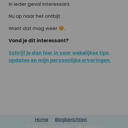
in ieder geval interessant.
Nu op naar het ontbijt.
Want dat mag weer
.
Vond je dit interessant?
Schrijf je dan hier in voor wekelijkse tips,
updates en mijn persoonlijke ervaringen.
Home
Blogberichten
72 uur water vasten – Mijn ervaring