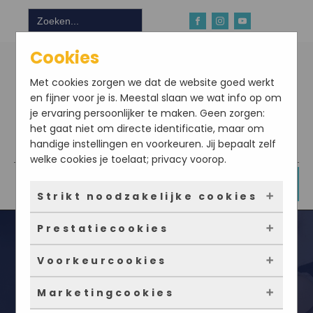
Zoek
naar:
Cookies
Met cookies zorgen we dat de website goed werkt
en fijner voor je is. Meestal slaan we wat info op om
je ervaring persoonlijker te maken. Geen zorgen:
het gaat niet om directe identificatie, maar om
handige instellingen en voorkeuren. Jij bepaalt zelf
Download hier onze app
welke cookies je toelaat; privacy voorop.
DOE NU MEE
Strikt noodzakelijke cookies
Prestatiecookies
Deze cookies zorgen ervoor dat de website
überhaupt werkt. Ze zijn dus altijd actief en
Voorkeurcookies
kunnen niet worden uitgezet. Meestal worden
Met deze cookies zien we hoe vaak onze site
ze alleen geplaatst als jij iets doet, zoals
bezocht wordt, waar bezoekers vandaan
Marketingcookies
inloggen, een formulier invullen of je
komen en welke pagina’s populair zijn. Zo
Deze cookies onthouden jouw voorkeuren.
Ei vervangen in jouw recept doe je
privacyvoorkeuren opslaan. Je kunt je browser
kunnen we de website blijven verbeteren.