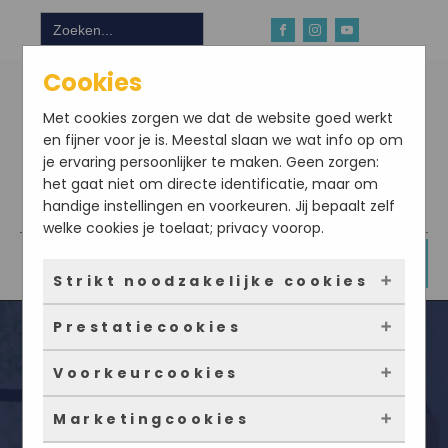
Zoek
naar:
Cookies
Met cookies zorgen we dat de website goed werkt
en fijner voor je is. Meestal slaan we wat info op om
je ervaring persoonlijker te maken. Geen zorgen:
het gaat niet om directe identificatie, maar om
handige instellingen en voorkeuren. Jij bepaalt zelf
Download hier onze app
welke cookies je toelaat; privacy voorop.
DOE NU MEE
Strikt noodzakelijke cookies
Prestatiecookies
Deze cookies zorgen ervoor dat de website
überhaupt werkt. Ze zijn dus altijd actief en
Voorkeurcookies
kunnen niet worden uitgezet. Meestal worden
Met deze cookies zien we hoe vaak onze site
ze alleen geplaatst als jij iets doet, zoals
bezocht wordt, waar bezoekers vandaan
Marketingcookies
inloggen, een formulier invullen of je
komen en welke pagina’s populair zijn. Zo
Deze cookies onthouden jouw voorkeuren.
Kombucha maken of kopen – wat
privacyvoorkeuren opslaan. Je kunt je browser
kunnen we de website blijven verbeteren.