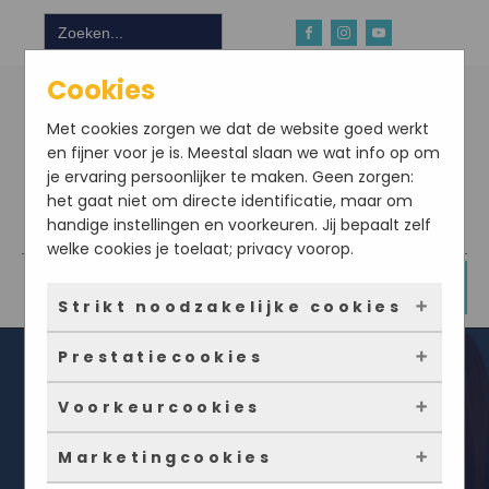
Zoek
naar:
Cookies
Met cookies zorgen we dat de website goed werkt
en fijner voor je is. Meestal slaan we wat info op om
je ervaring persoonlijker te maken. Geen zorgen:
het gaat niet om directe identificatie, maar om
handige instellingen en voorkeuren. Jij bepaalt zelf
Download hier onze app
welke cookies je toelaat; privacy voorop.
DOE NU MEE
Strikt noodzakelijke cookies
Prestatiecookies
Deze cookies zorgen ervoor dat de website
überhaupt werkt. Ze zijn dus altijd actief en
Voorkeurcookies
kunnen niet worden uitgezet. Meestal worden
Met deze cookies zien we hoe vaak onze site
ze alleen geplaatst als jij iets doet, zoals
bezocht wordt, waar bezoekers vandaan
Marketingcookies
inloggen, een formulier invullen of je
komen en welke pagina’s populair zijn. Zo
Deze cookies onthouden jouw voorkeuren.
Hoe belangrijk is ons bioritme?
privacyvoorkeuren opslaan. Je kunt je browser
kunnen we de website blijven verbeteren.