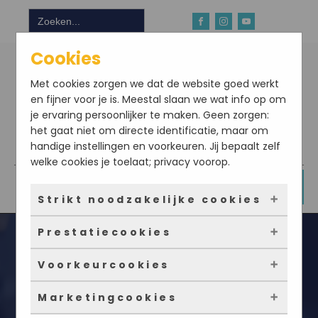
Zoek
naar:
Cookies
Met cookies zorgen we dat de website goed werkt
en fijner voor je is. Meestal slaan we wat info op om
je ervaring persoonlijker te maken. Geen zorgen:
het gaat niet om directe identificatie, maar om
handige instellingen en voorkeuren. Jij bepaalt zelf
Download hier onze app
welke cookies je toelaat; privacy voorop.
DOE NU MEE
Strikt noodzakelijke cookies
Prestatiecookies
Deze cookies zorgen ervoor dat de website
überhaupt werkt. Ze zijn dus altijd actief en
Voorkeurcookies
kunnen niet worden uitgezet. Meestal worden
Met deze cookies zien we hoe vaak onze site
ze alleen geplaatst als jij iets doet, zoals
bezocht wordt, waar bezoekers vandaan
Marketingcookies
inloggen, een formulier invullen of je
komen en welke pagina’s populair zijn. Zo
Deze cookies onthouden jouw voorkeuren.
Koolhydraatarm dieet weekmenu
privacyvoorkeuren opslaan. Je kunt je browser
kunnen we de website blijven verbeteren.