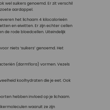
 wel suikers genoemd. Er zit verschil
f zoete aardappel.
leveren het lichaam 4 kilocalorieën
tten en eiwitten. Er zijn echter cellen
n de rode bloedcellen. Uiteindelijk
oor niets ‘suikers’ genoemd. Het
cteriën (darmflora) vormen. Vezels
veelheid koolhydraten die je eet. Ook
oorten hebben invloed op je lichaam.
ikermoleculen waaruit ze zijn