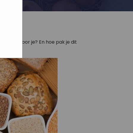
ogle
jke
aat
maar
gezond voor je? En hoe pak je dit
ydraten?