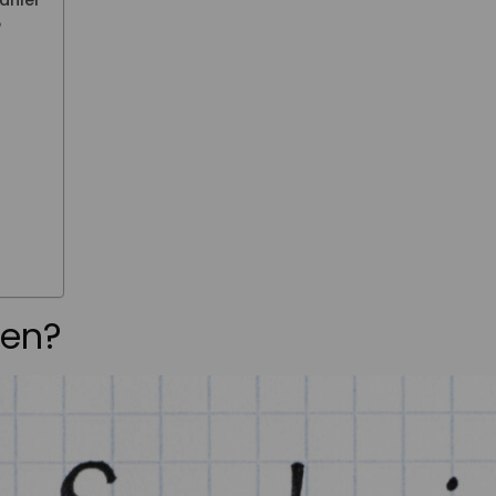
anier
?
ten?