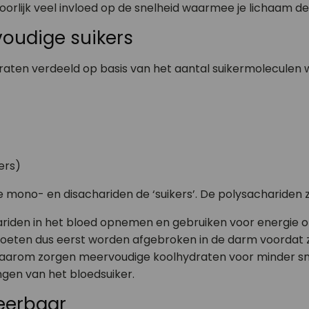
rlijk veel invloed op de snelheid waarmee je lichaam de
oudige suikers
draten verdeeld op basis van het aantal suikermoleculen 
ers)
mono- en disachariden de ‘suikers’. De polysachariden zi
iden in het bloed opnemen en gebruiken voor energie of
oeten dus eerst worden afgebroken in de darm voordat 
aarom zorgen meervoudige koolhydraten voor minder snel
gen van het bloedsuiker.
eerbaar