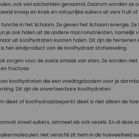
ulen, ook wel sachariden genaamd. Daarom worden ze ook
eeld snoep en koek en natuurlijke suikers uit vers fruit o
unctie in het lichaam. Ze geven het lichaam energie. Ze 
un je ook halen uit de andere macronutriënten, namelijk ve
maar uit koolhydraten kunnen halen. Dit zijn de hersenen e
 is het eindproduct van de koolhydraat stofwisseling.
k zorgen voor de zoete smaak van eten. Ze worden niet v
en fructose.
 van koolhydraten die een voedingsbodem voor je darmba
king. Dit zijn de onverteerbare koolhydraten.
 dieet of koolhydraatbeperkt dieet is niet alleen de hoe
omvat zowel suikers, zetmeel als ook vezels. En al deze s
uikermoleculen. Het verschil zit hem in de hoeveelheid su