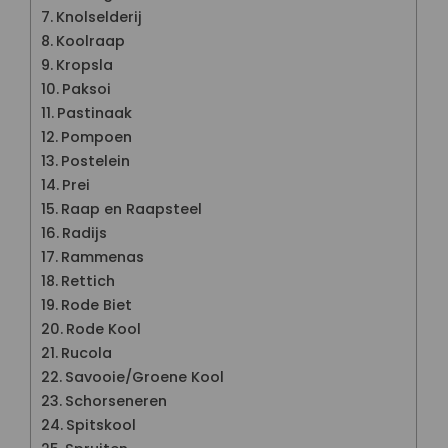
Knolselderij
Koolraap
Kropsla
Paksoi
Pastinaak
Pompoen
Postelein
Prei
Raap en Raapsteel
Radijs
Rammenas
Rettich
Rode Biet
Rode Kool
Rucola
Savooie/Groene Kool
Schorseneren
Spitskool