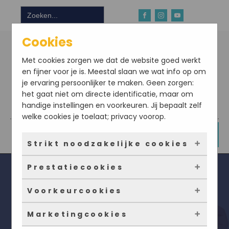
Zoek
naar:
Cookies
Met cookies zorgen we dat de website goed werkt
en fijner voor je is. Meestal slaan we wat info op om
je ervaring persoonlijker te maken. Geen zorgen:
het gaat niet om directe identificatie, maar om
handige instellingen en voorkeuren. Jij bepaalt zelf
Download hier onze app
welke cookies je toelaat; privacy voorop.
DOE NU MEE
Strikt noodzakelijke cookies
Prestatiecookies
Deze cookies zorgen ervoor dat de website
überhaupt werkt. Ze zijn dus altijd actief en
Voorkeurcookies
kunnen niet worden uitgezet. Meestal worden
Met deze cookies zien we hoe vaak onze site
ze alleen geplaatst als jij iets doet, zoals
bezocht wordt, waar bezoekers vandaan
Marketingcookies
inloggen, een formulier invullen of je
komen en welke pagina’s populair zijn. Zo
Deze cookies onthouden jouw voorkeuren.
Seizoensgroenten December Lijst
privacyvoorkeuren opslaan. Je kunt je browser
kunnen we de website blijven verbeteren.