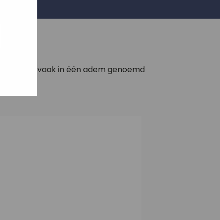
ogle
jke
aat
maar
dieet wordt vaak in één adem genoemd