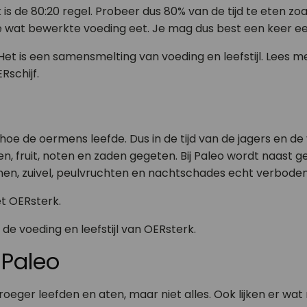
 is de 80:20 regel. Probeer dus 80% van de tijd te eten z
 toe wat bewerkte voeding eet. Je mag dus best een keer e
Het is een samensmelting van voeding en leefstijl. Lees m
Rschijf.
p hoe de oermens leefde. Dus in de tijd van de jagers en 
ren, fruit, noten en zaden gegeten. Bij Paleo wordt naast 
anen, zuivel, peulvruchten en nachtschades echt verboden
et OERsterk.
 de voeding en leefstijl van OERsterk.
 Paleo
ger leefden en aten, maar niet alles. Ook lijken er wat n