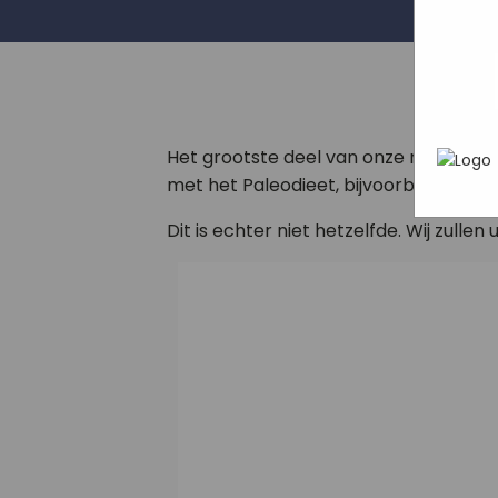
wat ji
Mark
webs
In h
adve
hoe 
geric
info
gebru
die z
Het grootste deel van onze recepten 
met het Paleodieet, bijvoorbeeld doo
Dit is echter niet hetzelfde. Wij zullen 