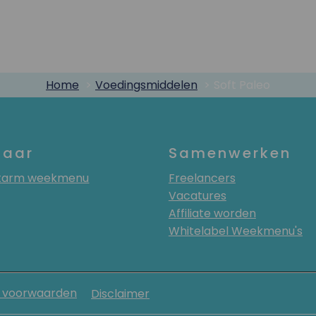
Home
Voedingsmiddelen
Soft Paleo
naar
Samenwerken
atarm weekmenu
Freelancers
Vacatures
Affiliate worden
Whitelabel Weekmenu's
 voorwaarden
Disclaimer