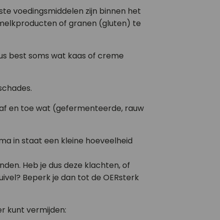
kste voedingsmiddelen zijn binnen het
elkproducten of granen (gluten) te
us best soms wat kaas of creme
tschades.
t af en toe wat (gefermenteerde, rauw
ima in staat een kleine hoeveelheid
nden. Heb je dus deze klachten, of
zuivel? Beperk je dan tot de OERsterk
er kunt vermijden: