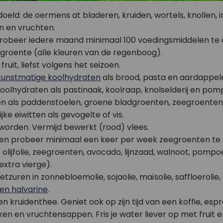
oeld: de oermens at bladeren, kruiden, wortels, knollen, in
en en vruchten.
: probeer iedere maand minimaal 100 voedingsmiddelen te 
 groente (alle kleuren van de regenboog).
uit, liefst volgens het seizoen.
 kunstmatige koolhydraten
als brood, pasta en aardappel
e koolhydraten als pastinaak, koolraap, knolselderij en po
tten als paddenstoelen, groene bladgroenten, zeegroenten
ke eiwitten als gevogelte of vis.
worden. Vermijd bewerkt (rood) vlees.
 en probeer minimaal een keer per week zeegroenten te 
ls olijfolie, zeegroenten, avocado, lijnzaad, walnoot, pom
(extra vierge).
uren in zonnebloemolie, sojaolie, maïsolie, saffloerolie, 
en halvarine
.
n kruidenthee. Geniet ook op zijn tijd van een koffie, espr
en en vruchtensappen. Fris je water liever op met fruit e