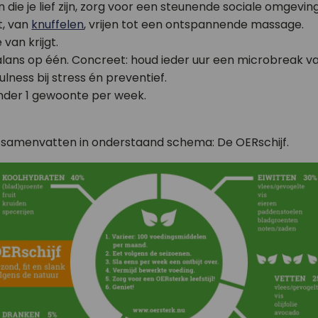
die je lief zijn, zorg voor een steunende sociale omgeving
t, van
knuffelen
, vrijen tot een ontspannende massage.
van krijgt.
alans op één. Concreet: houd ieder uur een microbreak v
lness bij stress én preventief.
nder 1 gewoonte per week.
e samenvatten in onderstaand schema: De OERschijf.