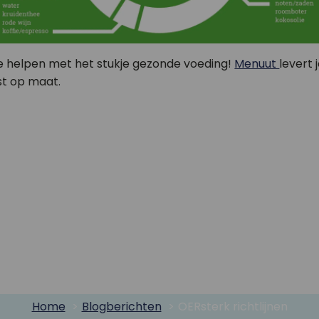
n je helpen met het stukje gezonde voeding!
Menuut
levert 
t op maat.
Home
Blogberichten
OERsterk richtlijnen