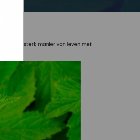
ogle
jke
aat
maar
 van een OERsterk manier van leven met