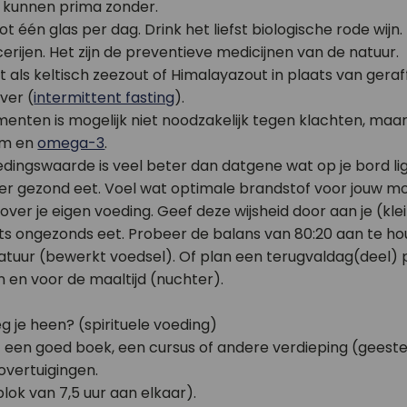
 kunnen prima zonder.
t één glas per dag. Drink het liefst biologische rode wijn.
erijen. Het zijn de preventieve medicijnen van de natuur.
out als keltisch zeezout of Himalayazout in plaats van gera
ver (
intermittent fasting
).
enten is mogelijk niet noodzakelijk tegen klachten, maa
um en
omega-3
.
dingswaarde is veel beter dan datgene wat op je bord lig
er gezond eet. Voel wat optimale brandstof voor jouw mot
er je eigen voeding. Geef deze wijsheid door aan je (kle
s iets ongezonds eet. Probeer de balans van 80:20 aan te h
atuur (bewerkt voedsel). Of plan een terugvaldag(deel) p
en en voor de maaltijd (nuchter).
g je heen? (spirituele voeding)
 een goed boek, een cursus of andere verdieping (geestel
overtuigingen.
ok van 7,5 uur aan elkaar).