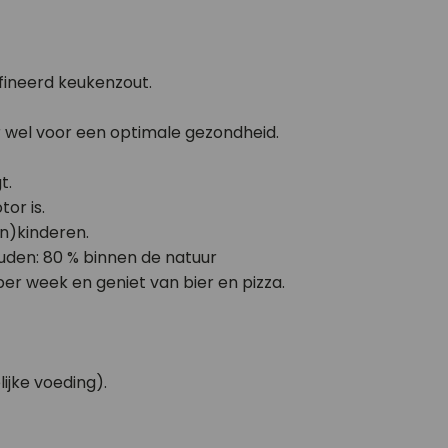
ffineerd keukenzout.
r wel voor een optimale gezondheid.
t.
or is.
in)kinderen.
ouden: 80 % binnen de natuur
er week en geniet van bier en pizza.
ijke voeding).