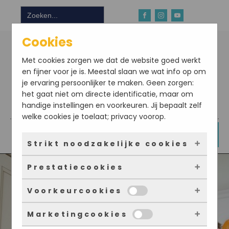
Zoek
naar:
Cookies
Met cookies zorgen we dat de website goed werkt
en fijner voor je is. Meestal slaan we wat info op om
je ervaring persoonlijker te maken. Geen zorgen:
het gaat niet om directe identificatie, maar om
handige instellingen en voorkeuren. Jij bepaalt zelf
Download hier onze app
welke cookies je toelaat; privacy voorop.
DOE NU MEE
Strikt noodzakelijke cookies
Prestatiecookies
Deze cookies zorgen ervoor dat de website
überhaupt werkt. Ze zijn dus altijd actief en
Voorkeurcookies
kunnen niet worden uitgezet. Meestal worden
Met deze cookies zien we hoe vaak onze site
ze alleen geplaatst als jij iets doet, zoals
bezocht wordt, waar bezoekers vandaan
Marketingcookies
inloggen, een formulier invullen of je
komen en welke pagina’s populair zijn. Zo
Deze cookies onthouden jouw voorkeuren.
privacyvoorkeuren opslaan. Je kunt je browser
kunnen we de website blijven verbeteren.