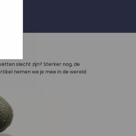
ogle
jke
aat
maar
etten slecht zijn? Sterker nog, de
artikel nemen we je mee in de wereld