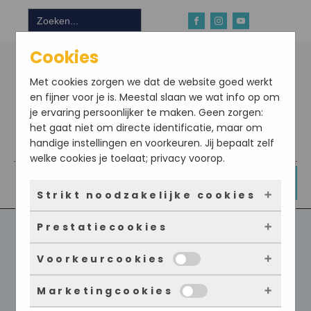
Zoek
naar:
Cookies
Met cookies zorgen we dat de website goed werkt
en fijner voor je is. Meestal slaan we wat info op om
je ervaring persoonlijker te maken. Geen zorgen:
het gaat niet om directe identificatie, maar om
handige instellingen en voorkeuren. Jij bepaalt zelf
Download hier onze app
welke cookies je toelaat; privacy voorop.
DOE NU MEE
Strikt noodzakelijke cookies
Prestatiecookies
Deze cookies zorgen ervoor dat de website
überhaupt werkt. Ze zijn dus altijd actief en
Voorkeurcookies
kunnen niet worden uitgezet. Meestal worden
Met deze cookies zien we hoe vaak onze site
ze alleen geplaatst als jij iets doet, zoals
bezocht wordt, waar bezoekers vandaan
Marketingcookies
inloggen, een formulier invullen of je
komen en welke pagina’s populair zijn. Zo
Alles over voeding en
Deze cookies onthouden jouw voorkeuren.
privacyvoorkeuren opslaan. Je kunt je browser
kunnen we de website blijven verbeteren.