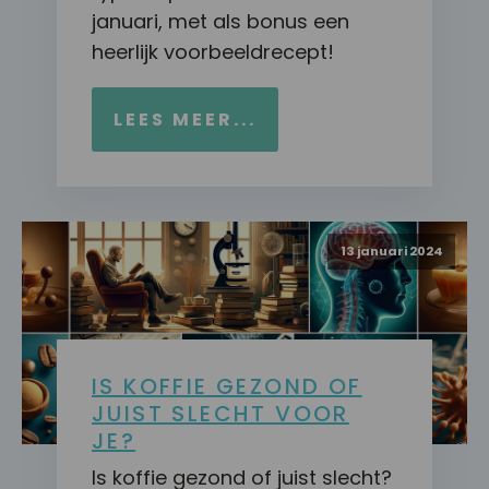
januari, met als bonus een
heerlijk voorbeeldrecept!
LEES MEER...
13 januari 2024
IS KOFFIE GEZOND OF
JUIST SLECHT VOOR
JE?
Is koffie gezond of juist slecht?