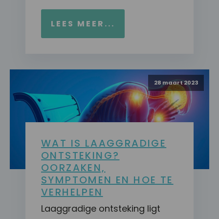
LEES MEER...
28 maart 2023
WAT IS LAAGGRADIGE
ONTSTEKING?
OORZAKEN,
SYMPTOMEN EN HOE TE
VERHELPEN
Laaggradige ontsteking ligt