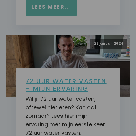
LEES MEER...
23 januari 2024
72 UUR WATER VASTEN
– MIJN ERVARING
Wil jij 72 uur water vasten,
oftewel niet eten? Kan dat
zomaar? Lees hier mijn
ervaring met mijn eerste keer
72 uur water vasten.